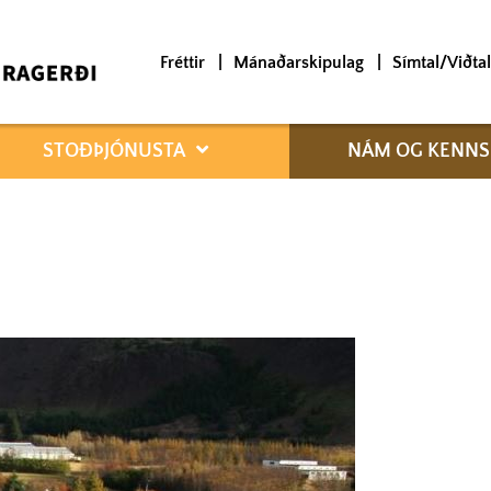
Fréttir
Mánaðarskipulag
Símtal/Viðtal
STOÐÞJÓNUSTA
NÁM OG KENNS