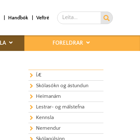
Leita
Handbók
Veftré
LA
FORELDRAR
ÍÆ
Skólasókn og ástundun
Heimanám
Lestrar- og málstefna
Kennsla
Nemendur
Skólapúlsinn