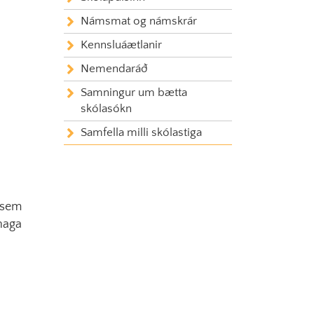
Námsmat og námskrár
Kennsluáætlanir
Nemendaráð
Samningur um bætta
skólasókn
Samfella milli skólastiga
 sem
 haga