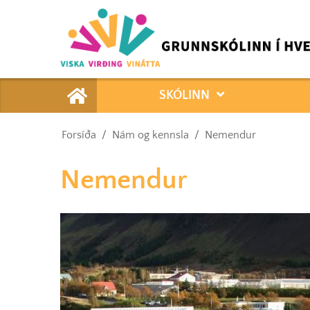
Forsíða
SKÓLINN
Forsíða
/
Nám og kennsla
/
Nemendur
Nemendur