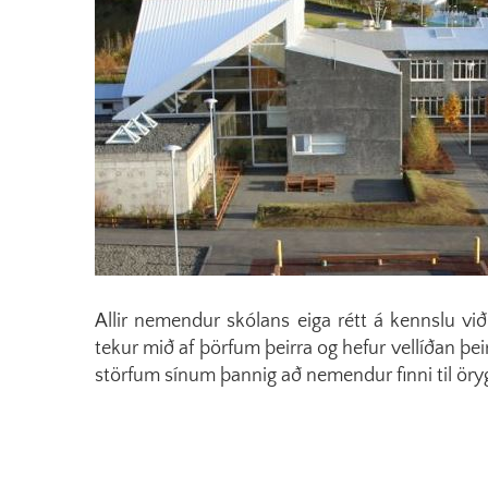
Allir nemendur skólans eiga rétt á kennslu vi
tekur mið af þörfum þeirra og hefur vellíðan þei
störfum sínum þannig að nemendur finni til örygg