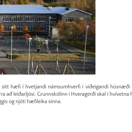
ð sitt hæfi í hvetjandi námsumhverfi í viðeigandi húsnæði
rra að leiðarljósi. Grunnskólinn í Hveragerði skal í hvívetna
is og njóti hæfileika sinna.