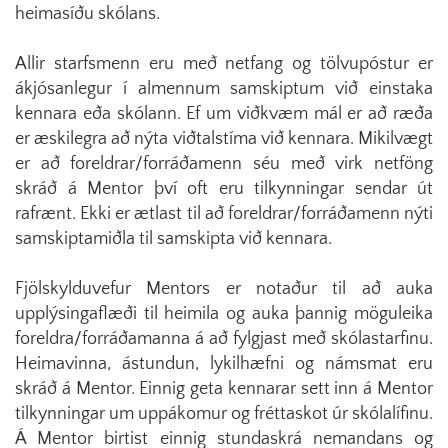
heimasíðu skólans.
Allir starfsmenn eru með netfang og tölvupóstur er
ákjósanlegur í almennum samskiptum við einstaka
kennara eða skólann. Ef um viðkvæm mál er að ræða
er æskilegra að nýta viðtalstíma við kennara. Mikilvægt
er að foreldrar/forráðamenn séu með virk netföng
skráð á Mentor því oft eru tilkynningar sendar út
rafrænt. Ekki er ætlast til að foreldrar/forráðamenn nýti
samskiptamiðla til samskipta við kennara.
Fjölskylduvefur Mentors er notaður til að auka
upplýsingaflæði til heimila og auka þannig möguleika
foreldra/forráðamanna á að fylgjast með skólastarfinu.
Heimavinna, ástundun, lykilhæfni og námsmat eru
skráð á Mentor. Einnig geta kennarar sett inn á Mentor
tilkynningar um uppákomur og fréttaskot úr skólalífinu.
Á Mentor birtist einnig stundaskrá nemandans og