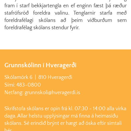
fram í starf bekkjartengla en ef enginn fæst þá ræður
stafrófsröð foreldra valinu. Tenglarnir starfa með
foreldrafélagi skólans að þeim viðburðum sem
foreldrafélag skólans stendur fyrir.
Grunnskólinn í Hveragerði
Skólamörk 6 | 810 Hveragerði
Sími: 483-0800
Netfang: grunnskoli@hveragerdi.is
Skrifstofa skólans er opin frá kl. 07:30 - 14:00 alla virka
daga. Allar helstu upplýsingar má finna á heimasíðu
skólans. Sé erindið brýnt er hægt að óska eftir símtali
hér