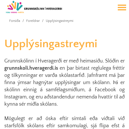
Forsíða
/
Foreldrar
/
Upplýsingastreymi
Upplýsingastreymi
Grunnskólinn í Hveragerði er með heimasíðu. Slóðin er
grunnskoli.hveragerdi.is
en þar birtast reglulega fréttir
og tilkynningar er varða skólastarfið. Jafnframt má þar
finna ýmsar hagnýtar upplýsingar um skólann. Þá er
skólinn einnig á samfélagsmiðlum, á Facebook og
Instagram, og eru aðstandendur nemenda hvattir til að
kynna sér miðla skólans.
Mögulegt er að óska eftir símtali eða viðtali við
starfsfólk skólans eftir samkomulagi, sjá flipa efst á