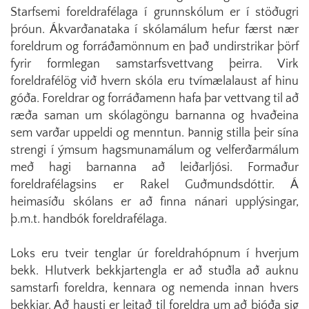
Starfsemi foreldrafélaga í grunnskólum er í stöðugri
þróun. Ákvarðanataka í skólamálum hefur færst nær
foreldrum og forráðamönnum en það undirstrikar þörf
fyrir formlegan samstarfsvettvang þeirra. Virk
foreldrafélög við hvern skóla eru tvímælalaust af hinu
góða. Foreldrar og forráðamenn hafa þar vettvang til að
ræða saman um skólagöngu barnanna og hvaðeina
sem varðar uppeldi og menntun. Þannig stilla þeir sína
strengi í ýmsum hagsmunamálum og velferðarmálum
með hagi barnanna að leiðarljósi. Formaður
foreldrafélagsins er Rakel Guðmundsdóttir. Á
heimasíðu skólans er að finna nánari upplýsingar,
þ.m.t. handbók foreldrafélaga.
Loks eru tveir tenglar úr foreldrahópnum í hverjum
bekk. Hlutverk bekkjartengla er að stuðla að auknu
samstarfi foreldra, kennara og nemenda innan hvers
bekkjar. Að hausti er leitað til foreldra um að bjóða sig