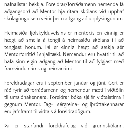
nafnalistar bekkja. Foreldrar/forráðamenn nemenda fá
aðgangsorð að Mentor hjá ritara skólans við upphaf
skólagöngu sem veitir þeim aðgang að upplýsingunum.
Heimasíða fjölskylduvefsins er mentor.is en einnig er
hægt að smella á tengil á heimasíðu skólans til að
tengjast honum. Þá er einnig hægt að sækja sér
Mentorforritið í snjalltæki. Nemendur eru hvattir til að
hafa sinn eigin aðgang að Mentor til að fylgjast með
framvindu náms og heimanámi.
Foreldradagar eru í september, janúar og júní. Gert er
ráð fyrir að forráðamenn og nemendur mæti í viðtölin
til umsjónakennara. Foreldrar bóka sjálfir viðtalstíma í
gegnum Mentor. Fag-, sérgreina- og íþróttakennarar
eru jafnframt til viðtals á foreldradögum.
Þá er starfandi foreldrafélag við grunnskólann.