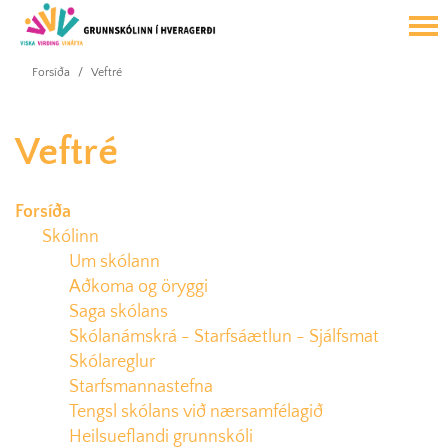
Forsíða
/
Veftré
Veftré
Forsíða
Skólinn
Um skólann
Aðkoma og öryggi
Saga skólans
Skólanámskrá - Starfsáætlun - Sjálfsmat
Skólareglur
Starfsmannastefna
Tengsl skólans við nærsamfélagið
Heilsueflandi grunnskóli