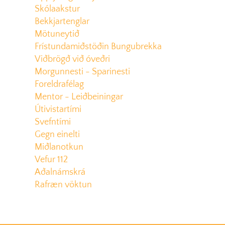
Skólaakstur
Bekkjartenglar
Mötuneytið
Frístundamiðstöðin Bungubrekka
Viðbrögð við óveðri
Morgunnesti - Sparinesti
Foreldrafélag
Mentor - Leiðbeiningar
Útivistartími
Svefntími
Gegn einelti
Miðlanotkun
Vefur 112
Aðalnámskrá
Rafræn vöktun