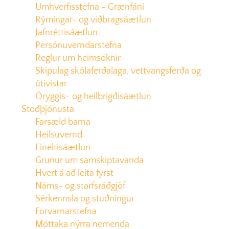
Umhverfisstefna - Grænfáni
Rýmingar- og viðbragsáætlun
Jafnréttisáætlun
Persónuverndarstefna
Reglur um heimsóknir
Skipulag skólaferðalaga, vettvangsferða og
útivistar
Öryggis- og heilbrigðisáætlun
Stoðþjónusta
Farsæld barna
Heilsuvernd
Eineltisáætlun
Grunur um samskiptavanda
Hvert á að leita fyrst
Náms- og starfsráðgjöf
Sérkennsla og stuðningur
Forvarnarstefna
Móttaka nýrra nemenda