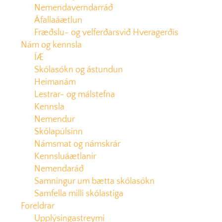
Nemendaverndarráð
Áfallaáætlun
Fræðslu- og velferðarsvið Hveragerðis
Nám og kennsla
ÍÆ
Skólasókn og ástundun
Heimanám
Lestrar- og málstefna
Kennsla
Nemendur
Skólapúlsinn
Námsmat og námskrár
Kennsluáætlanir
Nemendaráð
Samningur um bætta skólasókn
Samfella milli skólastiga
Foreldrar
Upplýsingastreymi