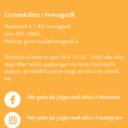
Grunnskólinn í Hveragerði
Skólamörk 6 | 810 Hveragerði
Sími: 483-0800
Netfang: grunnskoli@hveragerdi.is
Skrifstofa skólans er opin frá kl. 07:30 - 14:00 alla virka
daga. Allar helstu upplýsingar má finna á heimasíðu
skólans. Sé erindið brýnt er hægt að óska eftir símtali
hér
Hér getur þú fylgst með okkur á facebook
Hér getur þú fylgst með okkur á Instagram