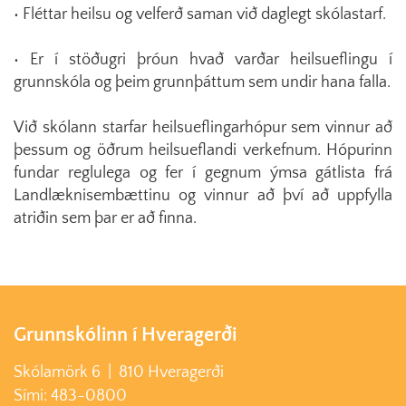
• Fléttar heilsu og velferð saman við daglegt skólastarf.
• Er í stöðugri þróun hvað varðar heilsueflingu í
grunnskóla og þeim grunnþáttum sem undir hana falla.
Við skólann starfar heilsueflingarhópur sem vinnur að
þessum og öðrum heilsueflandi verkefnum. Hópurinn
fundar reglulega og fer í gegnum ýmsa gátlista frá
Landlæknisembættinu og vinnur að því að uppfylla
atriðin sem þar er að finna.
Grunnskólinn í Hveragerði
Skólamörk 6 | 810 Hveragerði
Sími: 483-0800