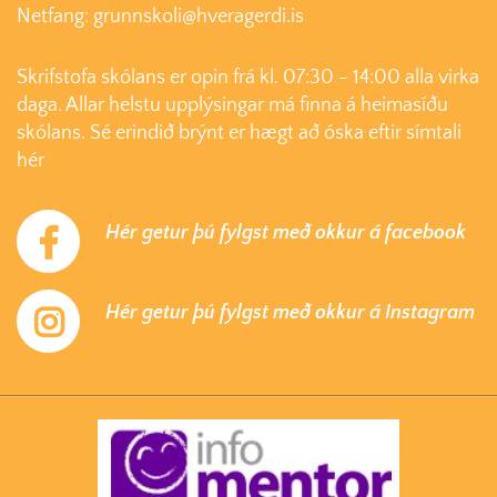
Netfang: grunnskoli@hveragerdi.is
Skrifstofa skólans er opin frá kl. 07:30 - 14:00 alla virka
daga. Allar helstu upplýsingar má finna á heimasíðu
skólans. Sé erindið brýnt er hægt að óska eftir símtali
hér
Hér getur þú fylgst með okkur á facebook
Hér getur þú fylgst með okkur á Instagram