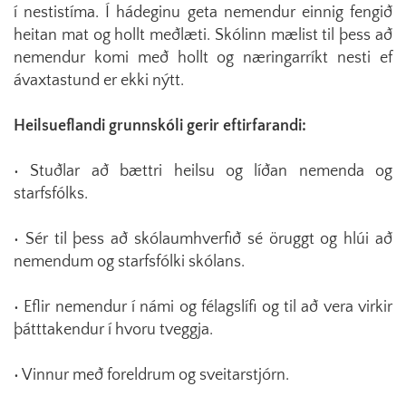
í nestistíma. Í hádeginu geta nemendur einnig fengið
heitan mat og hollt meðlæti. Skólinn mælist til þess að
nemendur komi með hollt og næringarríkt nesti ef
ávaxtastund er ekki nýtt.
Heilsueflandi grunnskóli gerir eftirfarandi:
• Stuðlar að bættri heilsu og líðan nemenda og
starfsfólks.
• Sér til þess að skólaumhverfið sé öruggt og hlúi að
nemendum og starfsfólki skólans.
• Eflir nemendur í námi og félagslífi og til að vera virkir
þátttakendur í hvoru tveggja.
• Vinnur með foreldrum og sveitarstjórn.