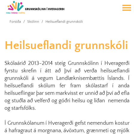
Forsíða
/
Skólinn
/
Heilsueflandi grunnskóli
Heilsueflandi grunnskóli
Skólaárið 2013-2014 steig Grunnskólinn í Hveragerði
fyrstu skrefin í átt að því að verða heilsueflandi
grunnskóli á vegum Landlæknisembættis Íslands. Í
heilsueflandi skólum fer fram skólastarf í anda
heilsueflingar þar sem markvisst er unnið að því að efla
og stuðla að velferð og góðri heilsu og líðan nemenda
og starfsfólks.
Í Grunnskólanum í Hveragerði gefst nemendum kostur
á hafragraut á morgnana, ávöxtum, grænmeti og mjólk