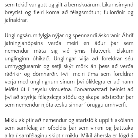
sem tekið var gott og gilt á bernskuárum. Líkamsímynd
breytist og fleiri koma að félagsmótun; fullorðnir og
jafnaldrar.
Unglingsárum fylgja nýjar og spennandi áskoranir. Áhrif
jafningjahópsins verða meiri en áður þar sem
nemendur máta sig við ýmis hlutverk. Elskum
unglinginn óhikað. Unglingar vilja að foreldrar séu
umhyggjusamir og setji skýr mörk án þess að verða
ráðríkir og dómharðir. Því meiri tíma sem foreldrar
verja með unglingnum sínum því ólíklegra er að hann
leiðist út í neyslu vímuefna. Forvarnarstarf beinist að
því að styrkja félagslega stöðu og skapa aðstæður þar
sem nemendur njóta æsku sinnar í öruggu umhverfi.
Miklu skiptir að nemendur og starfsfólk upplifi skólann
sem samfélag án ofbeldis þar sem virkni og þátttaka
allra í samfélaginu skiptir miklu. Mikil áhersla er lögð á