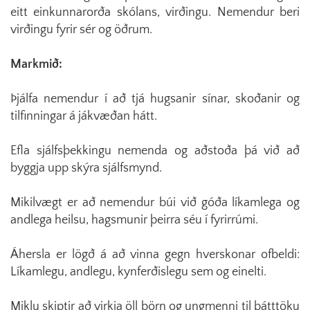
eitt einkunnarorða skólans, virðingu. Nemendur beri
virðingu fyrir sér og öðrum.
Markmið:
Þjálfa nemendur í að tjá hugsanir sínar, skoðanir og
tilfinningar á jákvæðan hátt.
Efla sjálfsþekkingu nemenda og aðstoða þá við að
byggja upp skýra sjálfsmynd.
Mikilvægt er að nemendur búi við góða líkamlega og
andlega heilsu, hagsmunir þeirra séu í fyrirrúmi.
Áhersla er lögð á að vinna gegn hverskonar ofbeldi:
Líkamlegu, andlegu, kynferðislegu sem og einelti.
Miklu skiptir að virkja öll börn og ungmenni til þátttöku