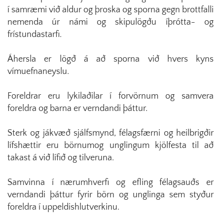
í samræmi við aldur og þroska og sporna gegn brottfalli
nemenda úr námi og skipulögðu íþrótta- og
frístundastarfi.
Áhersla er lögð á að sporna við hvers kyns
vímuefnaneyslu.
Foreldrar eru lykilaðilar í forvörnum og samvera
foreldra og barna er verndandi þáttur.
Sterk og jákvæð sjálfsmynd, félagsfærni og heilbrigðir
lífshættir eru börnumog unglingum kjölfesta til að
takast á við lífið og tilveruna.
Samvinna í nærumhverfi og efling félagsauðs er
verndandi þáttur fyrir börn og unglinga sem styður
foreldra í uppeldishlutverkinu.