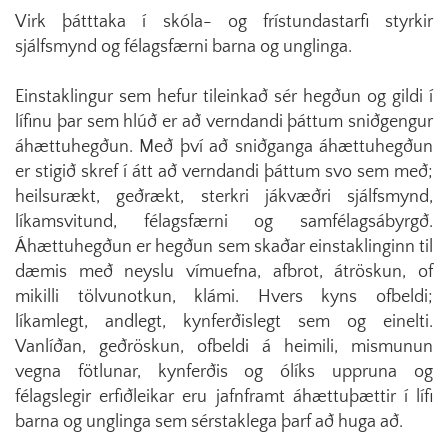
Virk þátttaka í skóla- og frístundastarfi styrkir
sjálfsmynd og félagsfærni barna og unglinga.
Einstaklingur sem hefur tileinkað sér hegðun og gildi í
lífinu þar sem hlúð er að verndandi þáttum sniðgengur
áhættuhegðun. Með því að sniðganga áhættuhegðun
er stigið skref í átt að verndandi þáttum svo sem með;
heilsurækt, geðrækt, sterkri jákvæðri sjálfsmynd,
líkamsvitund, félagsfærni og samfélagsábyrgð.
Áhættuhegðun er hegðun sem skaðar einstaklinginn til
dæmis með neyslu vímuefna, afbrot, átröskun, of
mikilli tölvunotkun, klámi. Hvers kyns ofbeldi;
líkamlegt, andlegt, kynferðislegt sem og einelti.
Vanlíðan, geðröskun, ofbeldi á heimili, mismunun
vegna fötlunar, kynferðis og ólíks uppruna og
félagslegir erfiðleikar eru jafnframt áhættuþættir í lífi
barna og unglinga sem sérstaklega þarf að huga að.