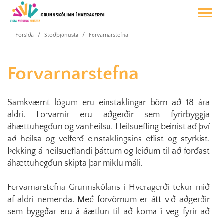
Forsíða
/
Stoðþjónusta
/
Forvarnarstefna
Forvarnarstefna
Samkvæmt lögum eru einstaklingar börn að 18 ára
aldri. Forvarnir eru aðgerðir sem fyrirbyggja
áhættuhegðun og vanheilsu. Heilsuefling beinist að því
að heilsa og velferð einstaklingsins eflist og styrkist.
Þekking á heilsueflandi þáttum og leiðum til að forðast
áhættuhegðun skipta þar miklu máli.
Forvarnarstefna Grunnskólans í Hveragerði tekur mið
af aldri nemenda. Með forvörnum er átt við aðgerðir
sem byggðar eru á áætlun til að koma í veg fyrir að