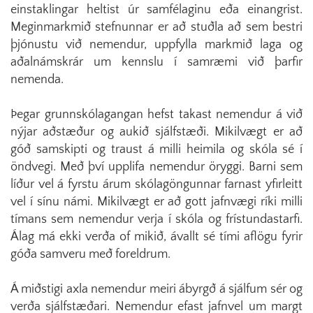
einstaklingar heltist úr samfélaginu eða einangrist.
Meginmarkmið stefnunnar er að stuðla að sem bestri
þjónustu við nemendur, uppfylla markmið laga og
aðalnámskrár um kennslu í samræmi við þarfir
nemenda.
Þegar grunnskólagangan hefst takast nemendur á við
nýjar aðstæður og aukið sjálfstæði. Mikilvægt er að
góð samskipti og traust á milli heimila og skóla sé í
öndvegi. Með því upplifa nemendur öryggi. Barni sem
líður vel á fyrstu árum skólagöngunnar farnast yfirleitt
vel í sínu námi. Mikilvægt er að gott jafnvægi ríki milli
tímans sem nemendur verja í skóla og frístundastarfi.
Álag má ekki verða of mikið, ávallt sé tími aflögu fyrir
góða samveru með foreldrum.
Á miðstigi axla nemendur meiri ábyrgð á sjálfum sér og
verða sjálfstæðari. Nemendur efast jafnvel um margt