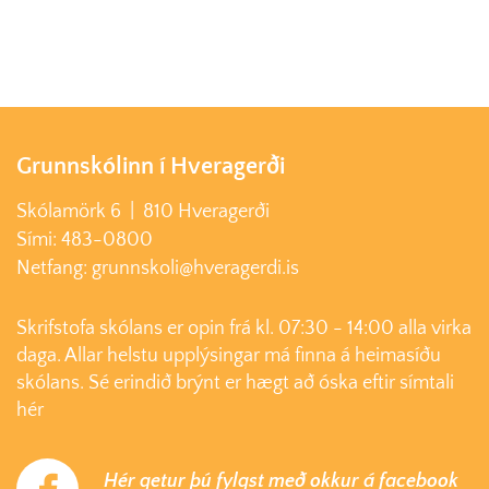
Grunnskólinn í Hveragerði
Skólamörk 6 | 810 Hveragerði
Sími: 483-0800
Netfang: grunnskoli@hveragerdi.is
Skrifstofa skólans er opin frá kl. 07:30 - 14:00 alla virka
daga. Allar helstu upplýsingar má finna á heimasíðu
skólans. Sé erindið brýnt er hægt að óska eftir símtali
hér
Hér getur þú fylgst með okkur á facebook