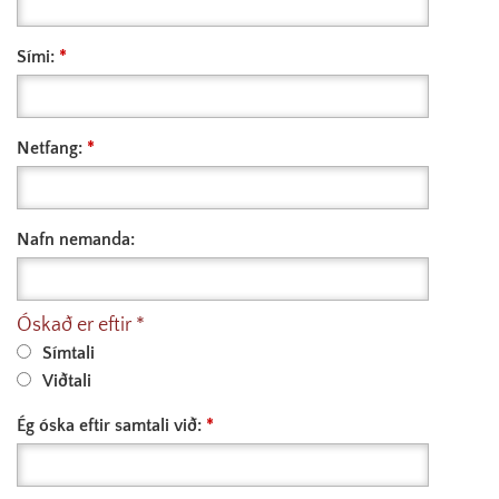
Sími:
Netfang:
Nafn nemanda:
Óskað er eftir
Símtali
Viðtali
Ég óska eftir samtali við: