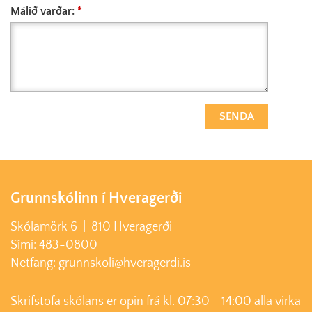
Málið varðar:
Grunnskólinn í Hveragerði
Skólamörk 6 | 810 Hveragerði
Sími: 483-0800
Netfang: grunnskoli@hveragerdi.is
Skrifstofa skólans er opin frá kl. 07:30 - 14:00 alla virka