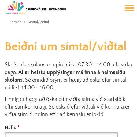
Forsíða
/
Símtal/Viðtal
Beiðni um símtal/viðtal
Skrifstofa skólans er opin frá kl. 07:30 - 14:00 alla virka
daga.
Allar helstu upplýsingar má finna á heimasíðu
skólans
. Sé erindið brýnt er hægt að óska eftir símtali
milli kl. 14:00 - 16:00.
Einnig er hægt að óska eftir viðtalstíma við starfsfólk
eftir samkomulagi. Sé óskað eftir viðtali við kennara er
viðtalstími fundinn eftir að kennslu er lokið.
Nafn: